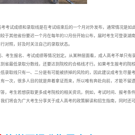
高考考试成绩和录取线是在考试结束后的一个月对外发布，通常情况是如
较于其他省份要迟一个月在每年的12月份开始公布，届时考生可登录湖
进行对照，好及时关注自己的录取状态。
、考生报名、考试成绩等情况划定。从某种层面看，成人高考不单只有
达到省最低录取分数线，还要达到院校的合格线才行。如果考生报考的院
最低录取线只有一、二分是有可能被挤掉的风险的，因此建议成考生尽量
只有一次，很多人目的就是奔着拿证而来，所以唯有奔赴向前，才能不留
解答，考生若想获取更多成考院校的相关资讯，例如，考试时间、报考条
，我们将会为广大考生分享关于成人高考的政策解读和招生指南，同时还