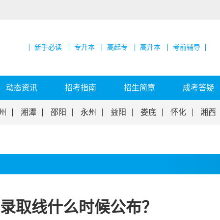
新手必读
专升本
高起专
高升本
考前辅导
动态资讯
招考指南
招生简章
成考答疑
州
湘潭
邵阳
永州
益阳
娄底
怀化
湘西
录取线什么时候公布？