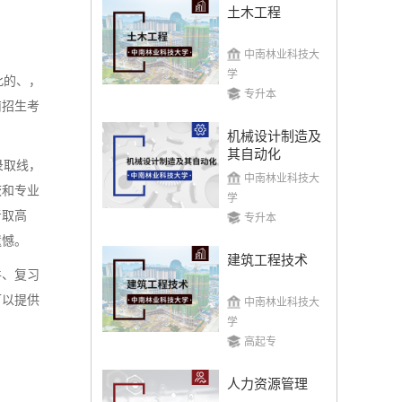
土木工程
中南林业科技大
学
此的、，
专升本
南招生考
机械设计制造及
其自动化
录取线，
中南林业科技大
校和专业
学
考取高
专升本
遗憾。
建筑工程技术
件、复习
可以提供
中南林业科技大
学
高起专
人力资源管理