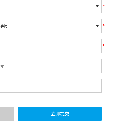
*
*
*