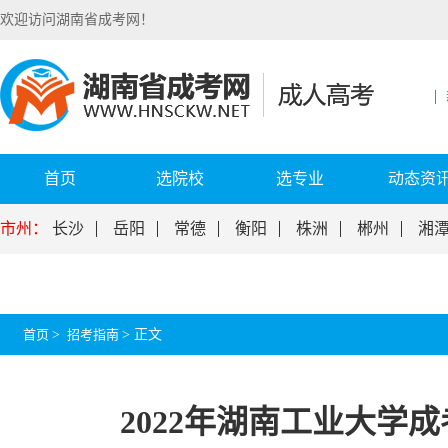
欢迎访问湖南省成考网！
首页
选院校
选专业
动态资
市州：
长沙
岳阳
常德
衡阳
株洲
郴州
湘
首页
>
招考指南
>
正文
2022年湖南工业大学