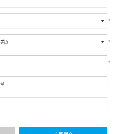
*
*
*