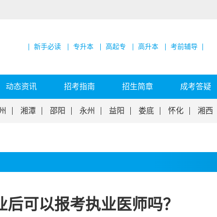
新手必读
专升本
高起专
高升本
考前辅导
动态资讯
招考指南
招生简章
成考答疑
州
湘潭
邵阳
永州
益阳
娄底
怀化
湘西
业后可以报考执业医师吗？