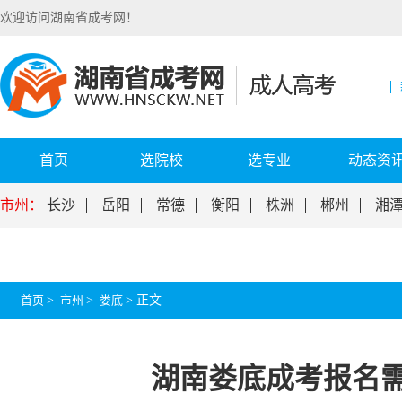
欢迎访问湖南省成考网！
首页
选院校
选专业
动态资
市州：
长沙
岳阳
常德
衡阳
株洲
郴州
湘
首页
>
市州
>
娄底
>
正文
湖南娄底成考报名