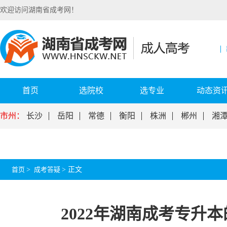
欢迎访问湖南省成考网！
首页
选院校
选专业
动态资
市州：
长沙
岳阳
常德
衡阳
株洲
郴州
湘
首页
>
成考答疑
>
正文
2022年湖南成考专升