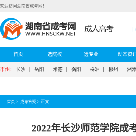
欢迎访问湖南省成考网！
首页
选院校
选专业
动态资
市州：
长沙
岳阳
常德
衡阳
株洲
郴州
湘
首页
>
成考答疑
>
正文
2022年长沙师范学院