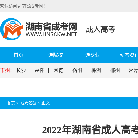
欢迎访问湖南省成考网！
首页
选院校
选专业
动态资
市州：
长沙
岳阳
常德
衡阳
株洲
郴州
湘
首页
>
成考答疑
>
正文
2022年湖南省成人