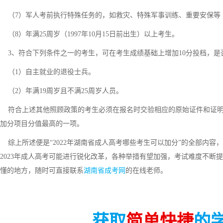
（7）军人考前执行特殊任务的，如救灾、特殊军事训练、重要安保等
（8）年满25周岁（1997年10月15日前出生）以上考生。
3、符合下列条件之一的考生，可在考生成绩基础上增加10分投档，是
（1）自主就业的退役士兵。
（2）年满19周岁且不满25周岁人员。
符合上述其他照顾政策的考生必须在报名时交验相应的原始证件和证明
加分项目分值最高的一项。
综上所述便是“2022年湖南省成人高考哪些考生可以加分”的全部内容
2023年成人高考可能进行锐化改革，各种举措有望加强，考试难度不断
懂的地方，随时可直接联系
湖南省成考网
的在线老师。
获取
简单快捷
的