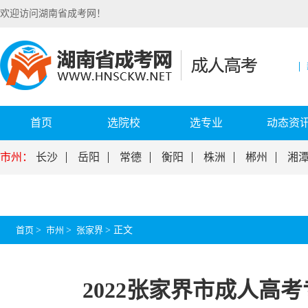
欢迎访问湖南省成考网！
首页
选院校
选专业
动态资
市州：
长沙
岳阳
常德
衡阳
株洲
郴州
湘
首页
>
市州
>
张家界
>
正文
2022张家界市成人高