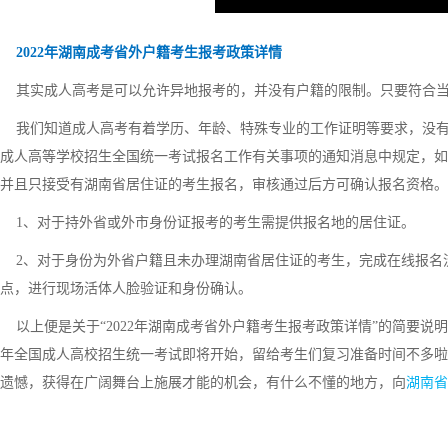
2022年湖南成考省外户籍考生报考政策详情
其实成人高考是可以允许异地报考的，并没有户籍的限制。只要符合当
我们知道成人高考有着学历、年龄、特殊专业的工作证明等要求，没有户
成人高等学校招生全国统一考试报名工作有关事项的通知消息中规定，如果
并且只接受有湖南省居住证的考生报名，审核通过后方可确认报名资格。
1、对于持外省或外市身份证报考的考生需提供报名地的居住证。
2、对于身份为外省户籍且未办理湖南省居住证的考生，完成在线报名
点，进行现场活体人脸验证和身份确认。
以上便是关于“2022年湖南成考省外户籍考生报考政策详情”的简要说明
年全国成人高校招生统一考试即将开始，留给考生们复习准备时间不多啦
遗憾，获得在广阔舞台上施展才能的机会，有什么不懂的地方，向
湖南省