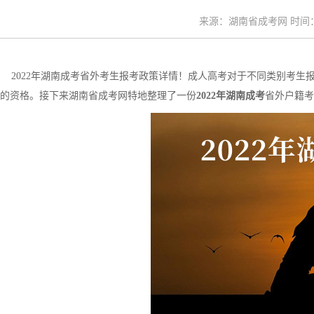
来源：湖南省成考网 时间：20
2022年湖南成考省外考生报考政策详情！成人高考对于不同类别考生
的资格。接下来湖南省成考网特地整理了一份
2022年湖南成考
省外户籍考