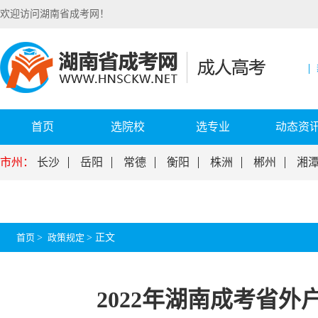
欢迎访问湖南省成考网！
首页
选院校
选专业
动态资
市州：
长沙
岳阳
常德
衡阳
株洲
郴州
湘
首页
>
政策规定
>
正文
2022年湖南成考省