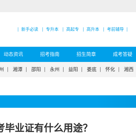
新手必读
专升本
高起专
高升本
考前辅导
动态资讯
招考指南
招生简章
成考答疑
州
湘潭
邵阳
永州
益阳
娄底
怀化
湘西
考毕业证有什么用途？