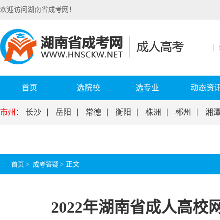
欢迎访问湖南省成考网！
首页
选院校
选专业
动态资
市州：
长沙
岳阳
常德
衡阳
株洲
郴州
湘
首页
>
成考答疑
>
正文
2022年湖南省成人高