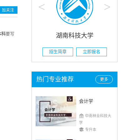
<
>
加关注
本科
要写
湖南科技大学
湖南农
招生简章
立即报名
招生简章
热门专业推荐
更多
会计学
中南林业科技大
学
专升本