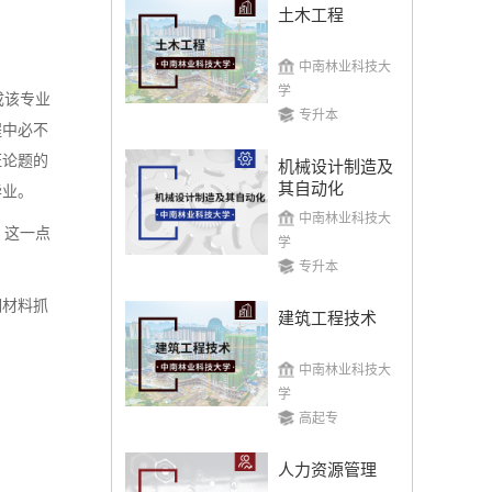
土木工程
中南林业科技大
学
成该专业
专升本
程中必不
证论题的
机械设计制造及
其自动化
毕业。
中南林业科技大
。这一点
学
专升本
明材料抓
建筑工程技术
中南林业科技大
学
高起专
人力资源管理