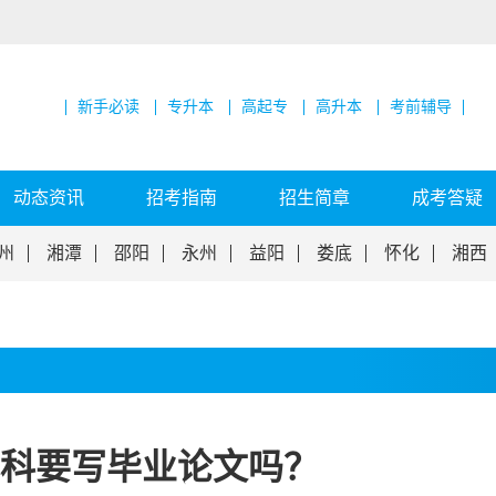
新手必读
专升本
高起专
高升本
考前辅导
动态资讯
招考指南
招生简章
成考答疑
州
湘潭
邵阳
永州
益阳
娄底
怀化
湘西
科要写毕业论文吗？