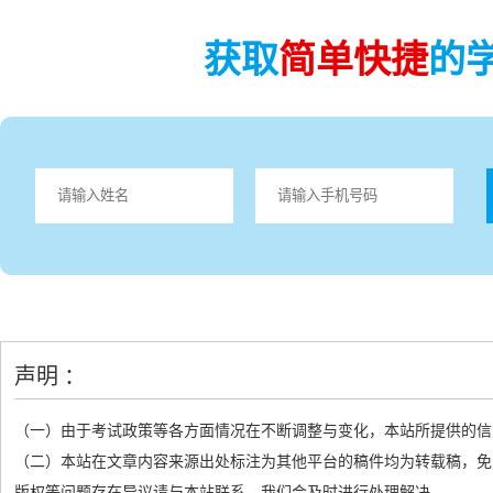
获取
简单快捷
的
声明 ：
（一）由于考试政策等各方面情况在不断调整与变化，本站所提供的信
（二）本站在文章内容来源出处标注为其他平台的稿件均为转载稿，免
版权等问题存在异议请与本站联系，我们会及时进行处理解决。