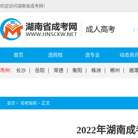
欢迎访问湖南省成考网！
首页
选院校
选专业
动态资
市州：
长沙
岳阳
常德
衡阳
株洲
郴州
湘
首页
>
招考指南
>
正文
2022年湖南