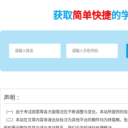
获取
简单快捷
的
声明 ：
（一）由于考试政策等各方面情况在不断调整与变化，本站所提供的信
（二）本站在文章内容来源出处标注为其他平台的稿件均为转载稿，免
版权等问题存在异议请与本站联系，我们会及时进行处理解决。