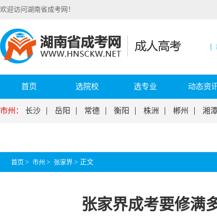
欢迎访问湖南省成考网！
首页
选院校
选专业
动态资
市州：
长沙
岳阳
常德
衡阳
株洲
郴州
湘
首页
>
市州
>
张家界
>
正文
张家界成考要修满