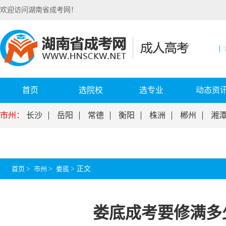
欢迎访问湖南省成考网！
首页
选院校
选专业
动态资
市州：
长沙
岳阳
常德
衡阳
株洲
郴州
湘
首页
>
市州
>
娄底
>
正文
娄底成考要修满多