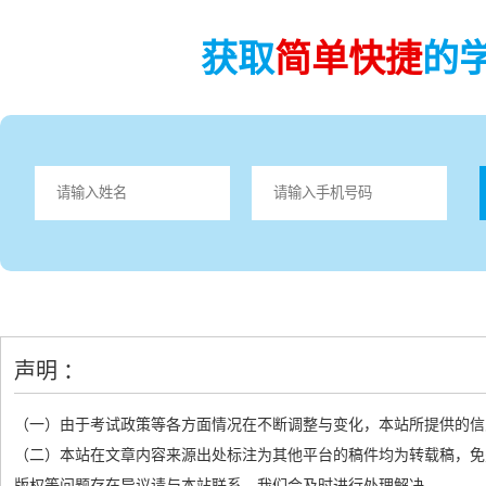
获取
简单快捷
的
声明 ：
（一）由于考试政策等各方面情况在不断调整与变化，本站所提供的信
（二）本站在文章内容来源出处标注为其他平台的稿件均为转载稿，免
版权等问题存在异议请与本站联系，我们会及时进行处理解决。