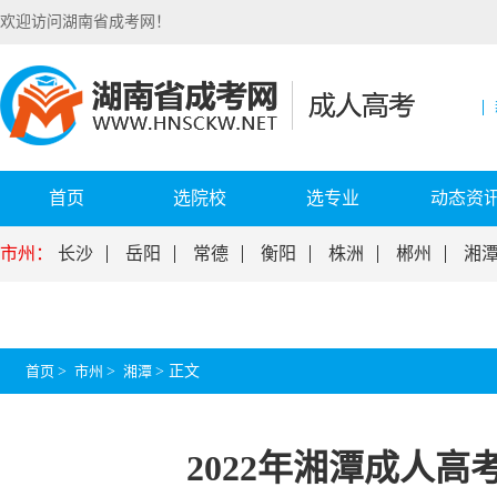
欢迎访问湖南省成考网！
首页
选院校
选专业
动态资
市州：
长沙
岳阳
常德
衡阳
株洲
郴州
湘
首页
>
市州
>
湘潭
>
正文
2022年湘潭成人