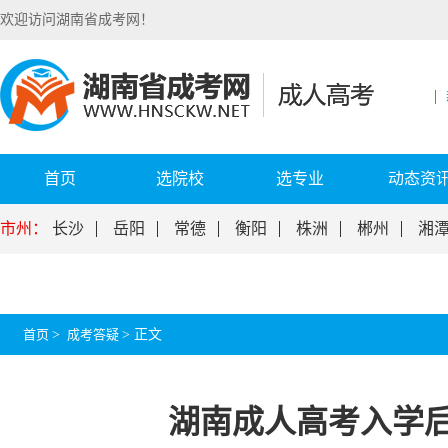
欢迎访问湖南省成考网！
首页
选院校
选专业
动态资
市州：
长沙
岳阳
常德
衡阳
株洲
郴州
湘
首页
>
成考答疑
>
正文
湖南成人高考入学