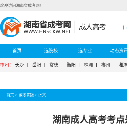
欢迎访问湖南省成考网！
首页
选院校
选专业
动态资
市州：
长沙
岳阳
常德
衡阳
株洲
郴州
湘
首页
>
成考答疑
>
正文
湖南成人高考考点