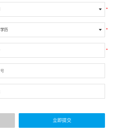
*
*
*