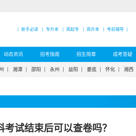
新手必读
专升本
高起专
高升本
考前辅导
动态资讯
招考指南
招生简章
成考答疑
州
湘潭
邵阳
永州
益阳
娄底
怀化
湘西
科考试结束后可以查卷吗？