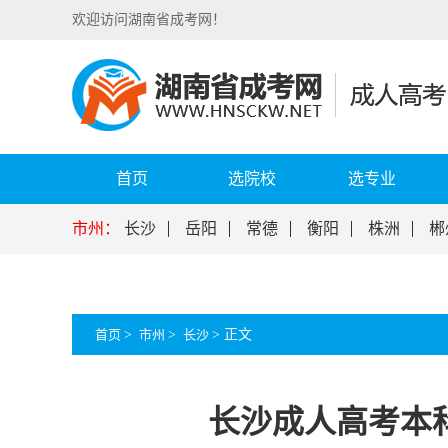
欢迎访问湖南省成考网！
首页
选院校
选专业
市州：
长沙
岳阳
常德
衡阳
株洲
郴
首页
>
市州
>
长沙
>
正文
长沙成人高考本