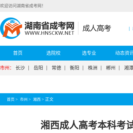
欢迎访问湖南省成考网！
首页
选院校
选专业
动态资
市州：
长沙
岳阳
常德
衡阳
株洲
郴州
湘
首页
>
市州
>
湘西
>
正文
湘西成人高考本科考