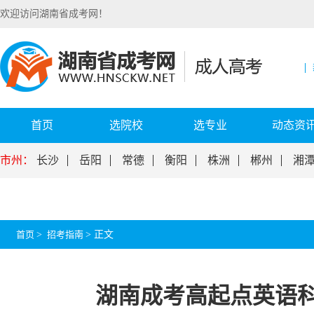
欢迎访问湖南省成考网！
首页
选院校
选专业
动态资
市州：
长沙
岳阳
常德
衡阳
株洲
郴州
湘
首页
>
招考指南
>
正文
湖南成考高起点英语