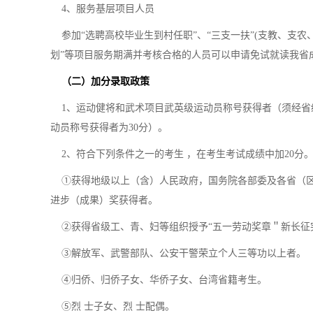
4、服务基层项目人员
参加“选聘高校毕业生到村任职”、“三支一扶”(支教、支农
划”等项目服务期满并考核合格的人员可以申请免试就读我省
（二）加分录取政策
1、运动健将和武术项目武英级运动员称号获得者（须经省级
动员称号获得者为30分）。
2、符合下列条件之一的考生 ，在考生考试成绩中加20分
①获得地级以上（含）人民政府，国务院各部委及各省（区
进步（成果）奖获得者。
②获得省级工、青、妇等组织授予“五一劳动奖章＂新长征突
③解放军、武警部队、公安干警荣立个人三等功以上者。
④归侨、归侨子女、华侨子女、台湾省籍考生。
⑤烈 士子女、烈 士配偶。