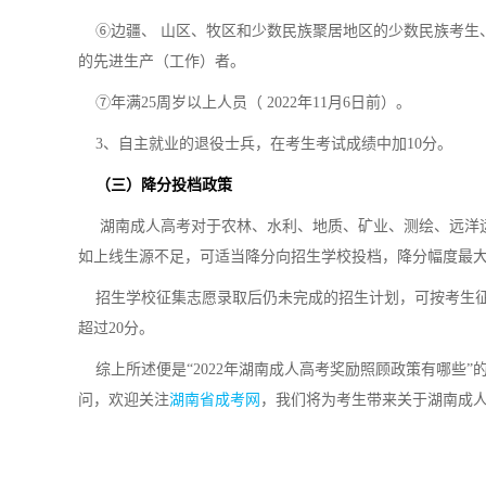
⑥边疆、 山区、牧区和少数民族聚居地区的少数民族考生
的先进生产（工作）者。
⑦年满25周岁以上人员（ 2022年11月6日前）。
3、自主就业的退役士兵，在考生考试成绩中加10分。
（三）降分投档政策
湖南成人高考对于农林、水利、地质、矿业、测绘、远洋运输
如上线生源不足，可适当降分向招生学校投档，降分幅度最大
招生学校征集志愿录取后仍未完成的招生计划，可按考生征
超过20分。
综上所述便是“2022年湖南成人高考奖励照顾政策有哪些
问，欢迎关注
湖南省成考网
，我们将为考生带来关于湖南成