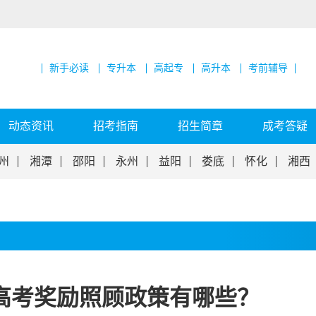
新手必读
专升本
高起专
高升本
考前辅导
动态资讯
招考指南
招生简章
成考答疑
州
湘潭
邵阳
永州
益阳
娄底
怀化
湘西
人高考奖励照顾政策有哪些？