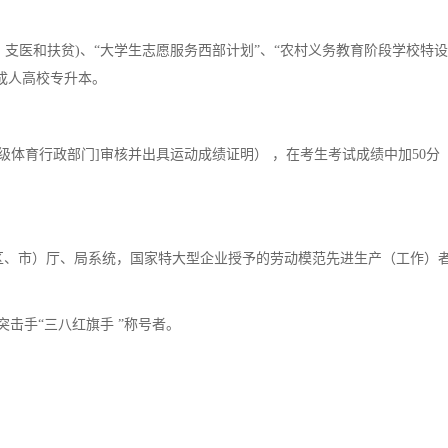
、支医和扶贫)、“大学生志愿服务西部计划”、“农村义务教育阶段学校特
成人高校专升本。
体育行政部门]审核并出具运动成绩证明） ，在考生考试成绩中加50分（
。
、市）厅、局系统，国家特大型企业授予的劳动模范先进生产（工作）
击手“三八红旗手 ”称号者。