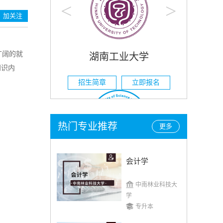
<
>
加关注
广阔的就
湖南工业大学
知识内
招生简章
立即报名
热门专业推荐
更多
会计学
湖南科技大学
中南林业科技大
招生简章
立即报名
学
专升本