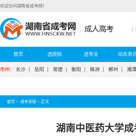
欢迎访问湖南省成考网！
首页
选院校
选专业
动态资
市州：
长沙
岳阳
常德
衡阳
株洲
郴州
湘
首页
>
成考答疑
>
正文
湖南中医药大学成