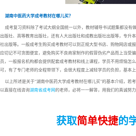
湖南中医药大学成考教材在哪儿买？
成考复习资料除了考试大纲全国统一以外，教材辅导书试题集都没有做
出版社、高等教育出版社，还有人大出版社和成教出版社出版等，专升本
社出版等。一般成考生购买成考教材可以到正规大型书店、购物网店或报
应切记不可贪图便宜，避免购买不良商家制作的假冒伪劣产品而上当受骗
员，一般报名机构都会提供配套成考教材和线上课程，学员不用烦恼怎么
可，有了专门老师的全程带领下，会很大程度上减轻学员的负担，基本上
以上所述是关于“湖南中医药大学成考教材在哪儿买”的基本介绍，若考
以直接在线咨询
湖南省成考网
的老师，必将一一解答，用我们的真诚努力
获取
简单快捷
的