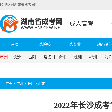
欢迎访问湖南省成考网！
首页
选院校
选专业
动态资
市州：
长沙
岳阳
常德
衡阳
株洲
郴州
湘
首页
>
市州
>
长沙
>
正文
2022年长沙成