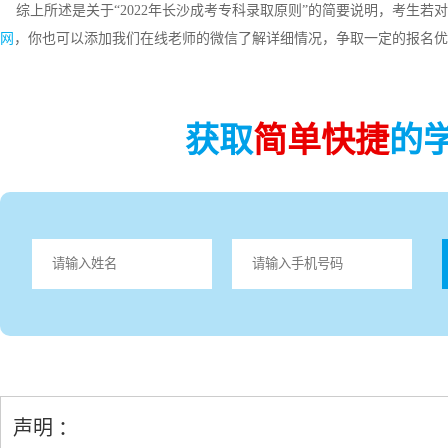
综上所述是关于“2022年长沙成考专科录取原则”的简要说明，考生若
网
，你也可以添加我们在线老师的微信了解详细情况，争取一定的报名优
获取
简单快捷
的
声明 ：