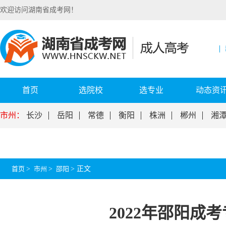
欢迎访问湖南省成考网！
首页
选院校
选专业
动态资
市州：
长沙
岳阳
常德
衡阳
株洲
郴州
湘
首页
>
市州
>
邵阳
>
正文
2022年邵阳成