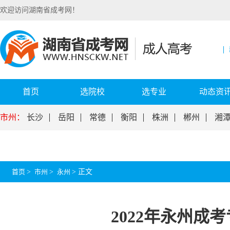
欢迎访问湖南省成考网！
首页
选院校
选专业
动态资
市州：
长沙
岳阳
常德
衡阳
株洲
郴州
湘
首页
>
市州
>
永州
>
正文
2022年永州成