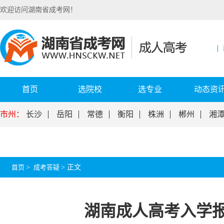
欢迎访问湖南省成考网！
首页
选院校
选专业
动态资
市州：
长沙
岳阳
常德
衡阳
株洲
郴州
湘
首页
>
成考答疑
>
正文
湖南成人高考入学