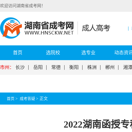
欢迎访问湖南省成考网！
首页
选院校
选专业
动态资
市州：
长沙
岳阳
常德
衡阳
株洲
郴州
湘
首页
>
成考答疑
>
正文
2022湖南函授