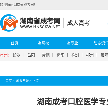
欢迎访问湖南省成考网！
首页
选院校
选专业
动态资
市州：
长沙
岳阳
常德
衡阳
株洲
郴州
湘
首页
>
成考答疑
>
正文
湖南成考口腔医学专