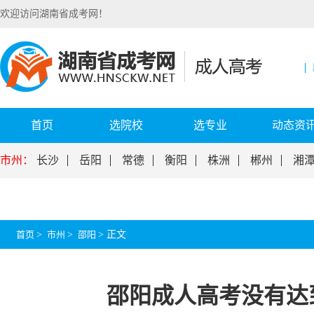
欢迎访问湖南省成考网！
首页
选院校
选专业
动态资
市州：
长沙
岳阳
常德
衡阳
株洲
郴州
湘
首页
>
市州
>
邵阳
>
正文
邵阳成人高考没有达