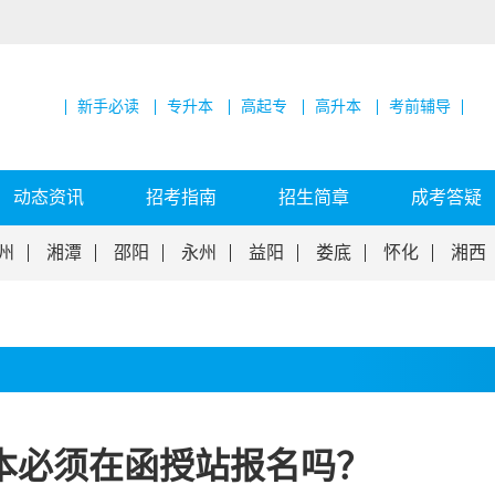
新手必读
专升本
高起专
高升本
考前辅导
动态资讯
招考指南
招生简章
成考答疑
州
湘潭
邵阳
永州
益阳
娄底
怀化
湘西
本必须在函授站报名吗？