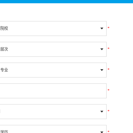
*
*
*
*
*
*