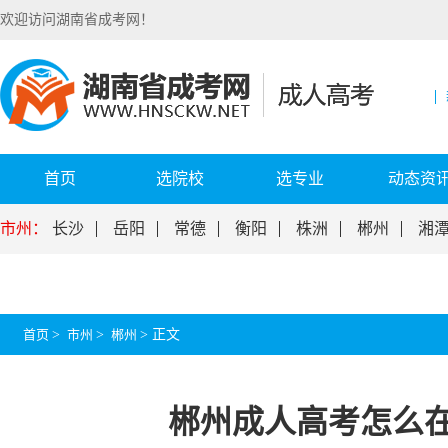
欢迎访问湖南省成考网！
首页
选院校
选专业
动态资
市州：
长沙
岳阳
常德
衡阳
株洲
郴州
湘
首页
>
市州
>
郴州
>
正文
郴州成人高考怎么