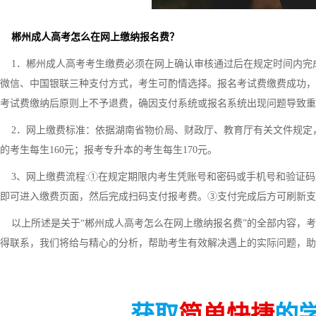
郴州成人高考怎么在网上缴纳报名费？
1．郴州成人高考考生缴费必须在网上确认审核通过后在规定时间内完
微信、中国银联三种支付方式，考生可酌情选择。报名考试费缴费成功，
考试费缴纳后原则上不予退费，确因支付系统或报名系统出现问题导致重
2．网上缴费标准：依据湖南省物价局、财政厅、教育厅有关文件规定
的考生每生160元；报考专升本的考生每生170元。
3、网上缴费流程:①在规定期限内考生凭账号和密码或手机号和验证码
即可进入缴费页面，然后完成扫码支付报考费。③支付完成后方可刷新支
以上所述是关于“郴州成人高考怎么在网上缴纳报名费”的全部内容，考
得联系，我们将给与精心的分析，帮助考生有效解决遇上的实际问题，助
获取
简单快捷
的