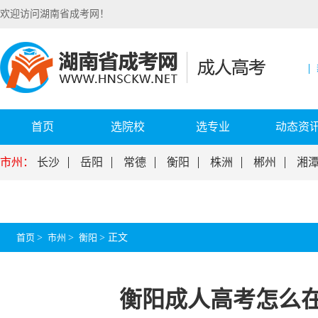
欢迎访问湖南省成考网！
首页
选院校
选专业
动态资
市州：
长沙
岳阳
常德
衡阳
株洲
郴州
湘
首页
>
市州
>
衡阳
>
正文
衡阳成人高考怎么