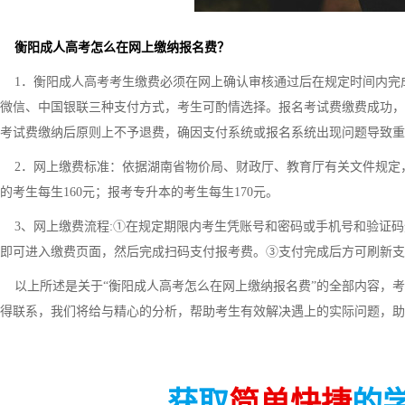
衡阳成人高考怎么在网上缴纳报名费？
1．衡阳成人高考考生缴费必须在网上确认审核通过后在规定时间内完
微信、中国银联三种支付方式，考生可酌情选择。报名考试费缴费成功，
考试费缴纳后原则上不予退费，确因支付系统或报名系统出现问题导致重
2．网上缴费标准：依据湖南省物价局、财政厅、教育厅有关文件规定
的考生每生160元；报考专升本的考生每生170元。
3、网上缴费流程:①在规定期限内考生凭账号和密码或手机号和验证码
即可进入缴费页面，然后完成扫码支付报考费。③支付完成后方可刷新支
以上所述是关于“衡阳成人高考怎么在网上缴纳报名费”的全部内容，考
得联系，我们将给与精心的分析，帮助考生有效解决遇上的实际问题，助
获取
简单快捷
的