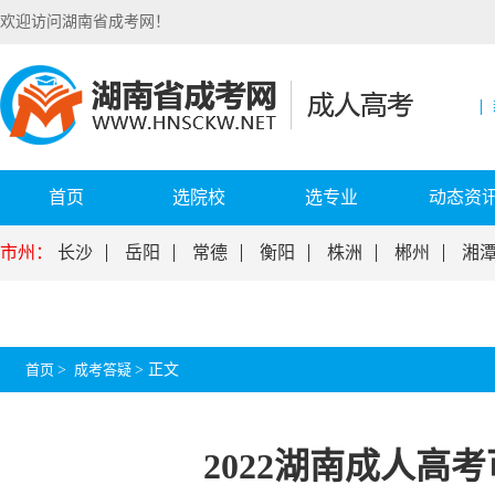
欢迎访问湖南省成考网！
首页
选院校
选专业
动态资
市州：
长沙
岳阳
常德
衡阳
株洲
郴州
湘
首页
>
成考答疑
>
正文
2022湖南成人高