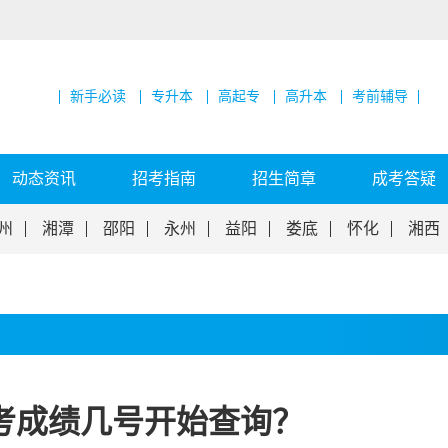
新手必读
专升本
高起专
高升本
考前辅导
动态资讯
招考指南
招生简章
成考答疑
州
湘潭
邵阳
永州
益阳
娄底
怀化
湘西
考成绩几号开始查询？