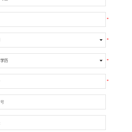
*
*
*
*