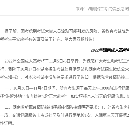
来源：湖南招生考试信息港 时间：
据了解，因考虑到考试大量人员流动可能引发的风险，省教育考试院为
考
考生平安应考有关事项做了补充，望大家互相转告！
2022年湖南成人高
2022年全国成人高考将于11月5日-6日举行。为保障广大考生和考
行，我院于10月17日在湖南招生考试信息港网站和湖南考试招生微信公众
考告知书》，对本次考试疫情防控要求进行了告知。根据我省疫情防控工
一、10月30日—11月4日期间，所有考生须于每天上午10:00前进行健
择“滞留外地”“市内封控”或“正常赴考”，如实填报本人当天的健康信息
二、湖南省新冠疫情防控指挥部疫情防控组明确要求：1、外省考生需持
一场、交通健康服务卡点或社区及时进行落地检1次，入湘第三天开展第2
性证明。