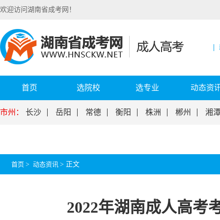
欢迎访问湖南省成考网！
首页
选院校
选专业
动态资
市州：
长沙
岳阳
常德
衡阳
株洲
郴州
湘
首页
>
动态资讯
>
正文
2022年湖南成人高