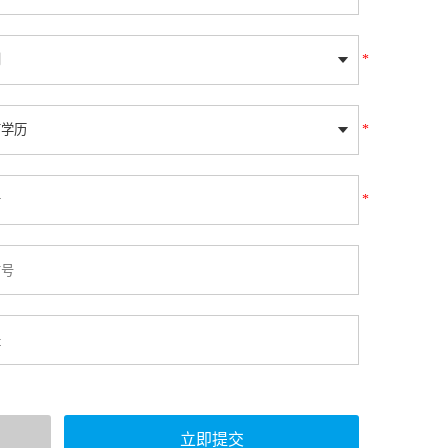
*
*
*