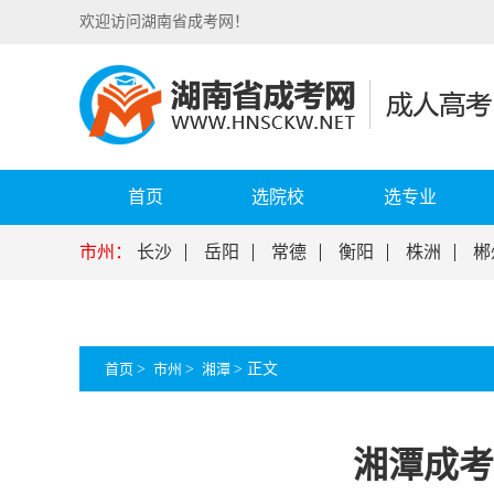
欢迎访问湖南省成考网！
首页
选院校
选专业
市州：
长沙
岳阳
常德
衡阳
株洲
郴
首页
>
市州
>
湘潭
>
正文
湘潭成考