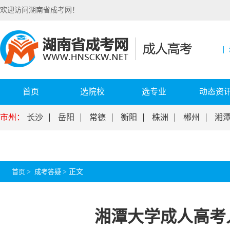
欢迎访问湖南省成考网！
首页
选院校
选专业
动态资
市州：
长沙
岳阳
常德
衡阳
株洲
郴州
湘
首页
>
成考答疑
>
正文
湘潭大学成人高考