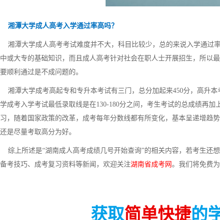
湘潭大学成人高考入学通过率高吗？
湘潭大学成人高考考试难度并不大，科目比较少，总的来说入学通过率
中或大专的基础知识，而且成人高考针对社会在职人士开展招生，所以最
要顺利通过是不成问题的。
湘潭大学成考高起专和专升本考试有三门，总分加起来450分，高升本
学成考入学考试最低录取线是在130-180分之间，考生考试的总成绩
习，随着国家政策的改革，成考每年分数线都有所变化，基本呈递增趋势
还是尽量考取高分为好。
综上所述是“湖南成人高考成绩几号开始查询”的相关内容，若考生还想
备考技巧、成考复习资料等新闻，欢迎关注
湖南省成考网
。我们将免费为
获取
简单快捷
的