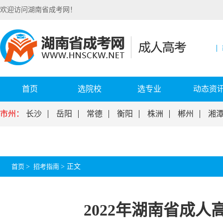
欢迎访问湖南省成考网！
首页
选院校
选专业
动态资
市州：
长沙
岳阳
常德
衡阳
株洲
郴州
湘
首页
>
招考指南
>
正文
2022年湖南省成