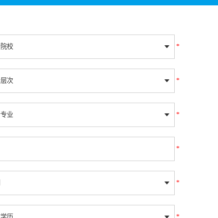
*
*
*
*
*
*