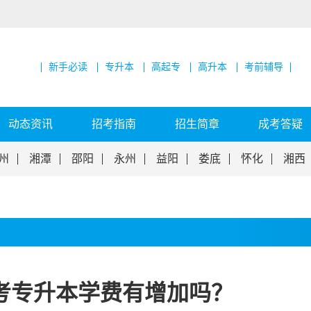
新手必读
专升本
高起专
高升本
考前辅导
动态资讯
招考指南
招生简章
成考答疑
州
湘潭
邵阳
永州
益阳
娄底
怀化
湘西
成考专升本学费有增加吗？