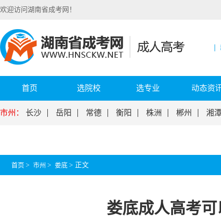
欢迎访问湖南省成考网！
首页
选院校
选专业
动态资
市州：
长沙
岳阳
常德
衡阳
株洲
郴州
湘
首页
>
市州
>
娄底
>
正文
娄底成人高考可