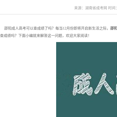
来源：湖南省成考网 时间：20
邵阳成人高考可以查成绩了吗？每当12月份即将开启新生活之际，
邵
查成绩吗？下面小编就来解答这一问题，欢迎大家阅读！