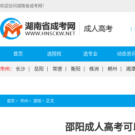
欢迎访问湖南省成考网！
首页
选院校
选专业
动态资
市州：
长沙
岳阳
常德
衡阳
株洲
郴州
湘
首页
>
市州
>
邵阳
>
正文
邵阳成人高考可