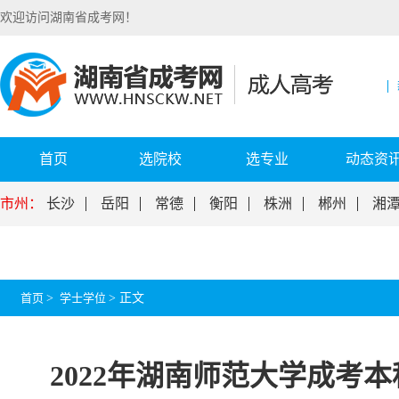
欢迎访问湖南省成考网！
首页
选院校
选专业
动态资
市州：
长沙
岳阳
常德
衡阳
株洲
郴州
湘
首页
>
学士学位
>
正文
2022年湖南师范大学成考