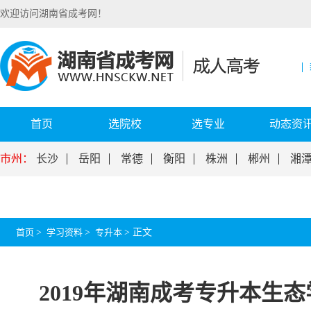
欢迎访问湖南省成考网！
首页
选院校
选专业
动态资
市州：
长沙
岳阳
常德
衡阳
株洲
郴州
湘
首页
>
学习资料
>
专升本
>
正文
2019年湖南成考专升本生