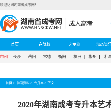
欢迎访问湖南省成考网！
首页
选院校
选专业
动态资
市州：
长沙
岳阳
常德
衡阳
株洲
郴州
湘
首页
>
学习资料
>
专升本
>
正文
2020年湖南成考专升本