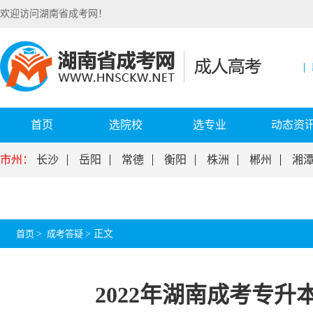
欢迎访问湖南省成考网！
首页
选院校
选专业
动态资
市州：
长沙
岳阳
常德
衡阳
株洲
郴州
湘
首页
>
成考答疑
>
正文
2022年湖南成考专