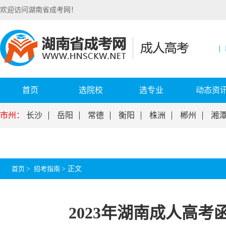
欢迎访问湖南省成考网！
首页
选院校
选专业
动态资
市州：
长沙
岳阳
常德
衡阳
株洲
郴州
湘
首页
>
招考指南
>
正文
2023年湖南成人高