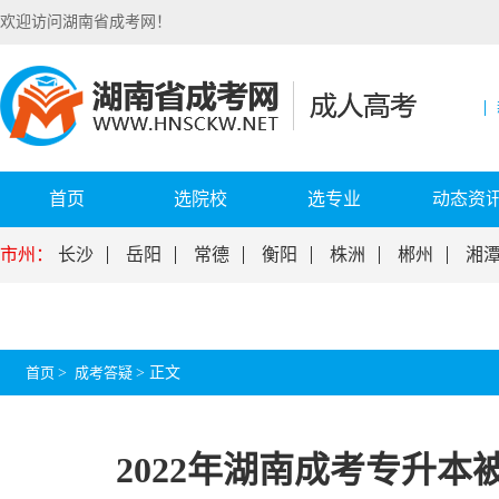
欢迎访问湖南省成考网！
首页
选院校
选专业
动态资
市州：
长沙
岳阳
常德
衡阳
株洲
郴州
湘
首页
>
成考答疑
>
正文
2022年湖南成考专升