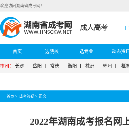
欢迎访问湖南省成考网！
首页
选院校
选专业
动态资
市州：
长沙
岳阳
常德
衡阳
株洲
郴州
湘
首页
>
成考答疑
>
正文
2022年湖南成考报名