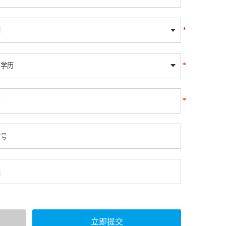
*
*
*