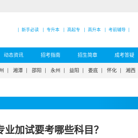
新手必读
专升本
高起专
高升本
考前辅导
动态资讯
招考指南
招生简章
成考答疑
州
湘潭
邵阳
永州
益阳
娄底
怀化
湘西
专业加试要考哪些科目？