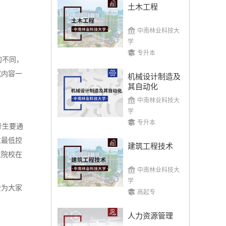
土木工程
中南林业科技大
学
专升本
的不同，
试内容一
机械设计制造及
其自动化
。
中南林业科技大
学
专升本
考生要通
过最低控
建筑工程技术
生院校在
中南林业科技大
学
费为大家
高起专
人力资源管理